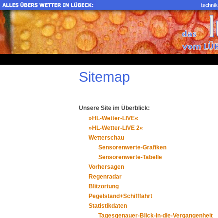
Sitemap
Unsere Site im Überblick:
»HL-Wetter-LIVE«
»HL-Wetter-LIVE 2«
Wetterschau
Sensorenwerte-Grafiken
Sensorenwerte-Tabelle
Vorhersagen
Regenradar
Blitzortung
Pegelstand+Schifffahrt
Statistikdaten
Tagesgenauer-Blick-in-die-Vergangenheit