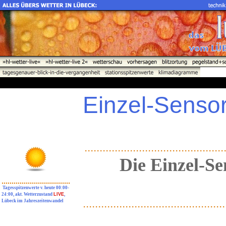
Einzel-Senso
..............................................
Die Einzel-Se
..................................
Tagesspitzenwerte v. heute 00:00-
24:00, akt. Wetterzustand
LIVE
,
...............................................
Lübeck im Jahreszeitenwandel