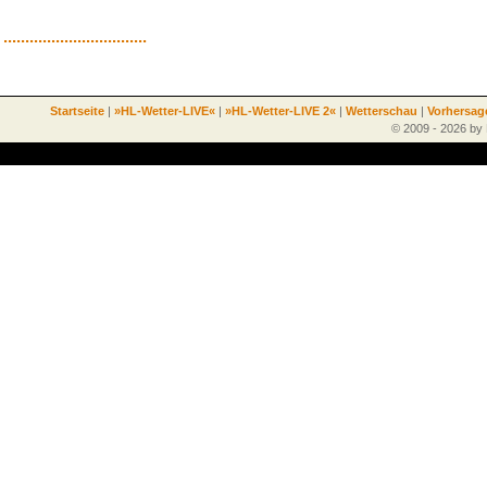
.................................
Startseite
|
»HL-Wetter-LIVE«
|
»HL-Wetter-LIVE 2«
|
Wetterschau
|
Vorhersag
© 2009 - 2026 