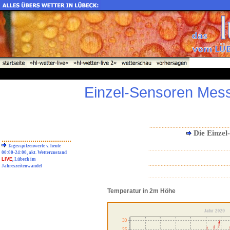
Einzel-Sensoren Mess
....................................................
Die Einzel
..................................
Tagesspitzenwerte v. heute
.....................................................
00:00-24:00, akt. Wetterzustand
LIVE
, Lübeck im
.....................................................
Jahreszeitenwandel
.....................................................
Temperatur in 2m Höhe