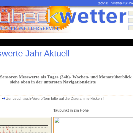
werte Jahr Aktuell
.....................................................................................................................................................
-Sensoren Messwerte als Tages (24h)- Wochen- und Monatsüberblick
siehe oben in der untersten Navigationsleiste
.....................................................................................................................................................
.....................................................................................................................................................
Zur Leuchttisch-Vergrößern bitte auf die Diagramme klicken !
.....................................................................................................................................................
Taupunkt in 2m Höhe