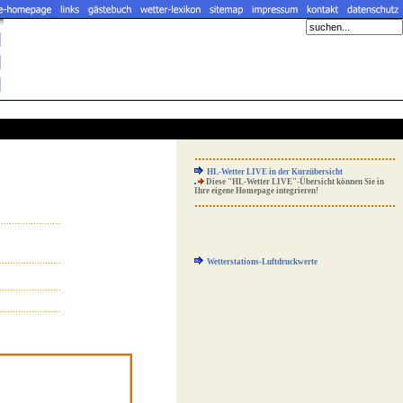
........................................................
HL-Wetter LIVE in der Kurzübersicht
Diese "HL-Wetter LIVE"-Übersicht können Sie in
Ihre eigene Homepage integrieren!
........................................................
.......................
.......................
Wetterstations-Luftdruckwerte
.......................
.......................