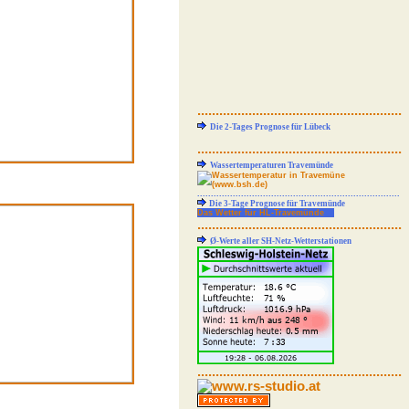
........................................................
Die 2-Tages Prognose für Lübeck
........................................................
Wassertemperaturen Travemünde
..........................................................................
Die 3-Tage Prognose für Travemünde
Das Wetter für HL-Travemünde
........................................................
Ø-Werte aller SH-Netz-Wetterstationen
........................................................