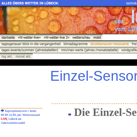
Einzel-Senso
..............................................
..................................
Die Einzel-Se
Tagesspitzenwerte v. heute
00:00-24:00, akt. Wetterzustand
LIVE
, Lübeck im
Jahreszeitenwandel
...............................................