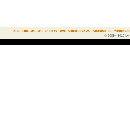
.................................
Startseite
|
»HL-Wetter-LIVE«
|
»HL-Wetter-LIVE 2«
|
Wetterschau
|
Vorhersag
© 2009 - 2026 